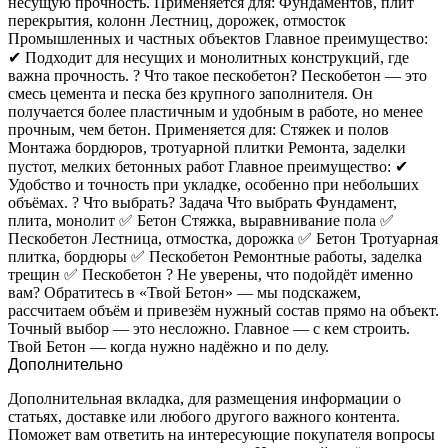
несущую прочность. Применяется для: Фундаментов, плит
перекрытия, колонн Лестниц, дорожек, отмосток
Промышленных и частных объектов Главное преимущество:
✔ Подходит для несущих и монолитных конструкций, где
важна прочность. ? Что такое пескобетон? Пескобетон — это
смесь цемента и песка без крупного заполнителя. Он
получается более пластичным и удобным в работе, но менее
прочным, чем бетон. Применяется для: Стяжек и полов
Монтажа бордюров, тротуарной плитки Ремонта, заделки
пустот, мелких бетонных работ Главное преимущество: ✔
Удобство и точность при укладке, особенно при небольших
объёмах. ?️ Что выбрать? Задача Что выбрать Фундамент,
плита, монолит ✅ Бетон Стяжка, выравнивание пола ✅
Пескобетон Лестница, отмостка, дорожка ✅ Бетон Тротуарная
плитка, бордюры ✅ Пескобетон Ремонтные работы, заделка
трещин ✅ Пескобетон ? Не уверены, что подойдёт именно
вам? Обратитесь в «Твой Бетон» — мы подскажем,
рассчитаем объём и привезём нужный состав прямо на объект.
Точный выбор — это несложно. Главное — с кем строить.
Твой Бетон — когда нужно надёжно и по делу.
Дополнительно
Дополнительная вкладка, для размещения информации о
статьях, доставке или любого другого важного контента.
Поможет вам ответить на интересующие покупателя вопросы