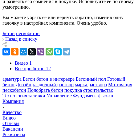
и развеять его сомнения в покупке. Используйте её по своему
усмотрению.
Вы можете убрать её или вернуть обратно, изменив одну
галочку в настройках компонента. Очень удобно.
Бетон
пескобетон
Назад к списку
Видео
1
Все про бетон
12
арматура
Бетон
бетон в интерьере
Бетонный пол
Готовый
бетон
Дизайн
кладочный раствор
марка раствора
Мотивация
пескобетон
Подобрать бетон
покупка
строительство
Технология заливки
Управление
Фундамент
фьюжн
Компания
Качество
Видео
Отзывы
Вакансии
Реквизиты