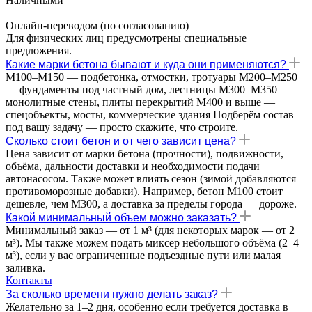
Наличными
Онлайн-переводом (по согласованию)
Для физических лиц предусмотрены специальные
предложения.
Какие марки бетона бывают и куда они применяются?
М100–М150 — подбетонка, отмостки, тротуары М200–М250
— фундаменты под частный дом, лестницы М300–М350 —
монолитные стены, плиты перекрытий М400 и выше —
спецобъекты, мосты, коммерческие здания Подберём состав
под вашу задачу — просто скажите, что строите.
Сколько стоит бетон и от чего зависит цена?
Цена зависит от марки бетона (прочности), подвижности,
объёма, дальности доставки и необходимости подачи
автонасосом. Также может влиять сезон (зимой добавляются
противоморозные добавки). Например, бетон М100 стоит
дешевле, чем М300, а доставка за пределы города — дороже.
Какой минимальный объем можно заказать?
Минимальный заказ — от 1 м³ (для некоторых марок — от 2
м³). Мы также можем подать миксер небольшого объёма (2–4
м³), если у вас ограниченные подъездные пути или малая
заливка.
Контакты
За сколько времени нужно делать заказ?
Желательно за 1–2 дня, особенно если требуется доставка в