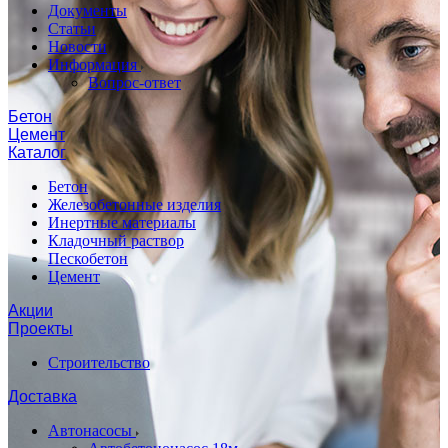
Документы
Статьи
Новости
Информация
Вопрос-ответ
Бетон
Цемент
Каталог
Бетон
Железобетонные изделия
Инертные материалы
Кладочный раствор
Пескобетон
Цемент
Акции
Проекты
Строительство
Доставка
Автонасосы