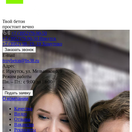
Твой бетон
простоит вечно
+7 (3952)79-90-50
+7 (3952)79-90-50
Иркутск
+7 (3952) 98‒19‒19
Хомутово
Заказать звонок
E-mail
tvoybeton@bs38.ru
Адрес
г. Иркутск, ул. Мельниково, 9
Режим работы
Пн. – Пт.: с 9:00 до 18:00
Подать заявку
О компании
Качество
Видео
Отзывы
Вакансии
Реквизиты