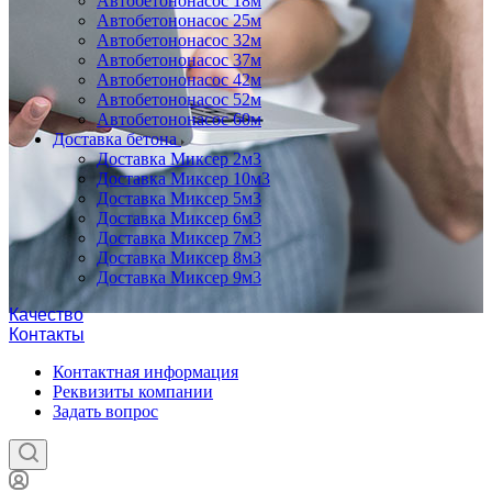
Автобетононасос 18м
Автобетононасос 25м
Автобетононасос 32м
Автобетононасос 37м
Автобетононасос 42м
Автобетононасос 52м
Автобетононасос 60м
Доставка бетона
Доставка Миксер 2м3
Доставка Миксер 10м3
Доставка Миксер 5м3
Доставка Миксер 6м3
Доставка Миксер 7м3
Доставка Миксер 8м3
Доставка Миксер 9м3
Качество
Контакты
Контактная информация
Реквизиты компании
Задать вопрос