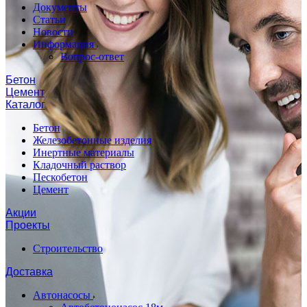
Документы
Статьи
Новости
Информация
Вопрос-ответ
Бетон
Цемент
Каталог
Бетон
Железобетонные изделия
Инертные материалы
Кладочный раствор
Пескобетон
Цемент
Акции
Проекты
Строительство
Доставка
Автонасосы