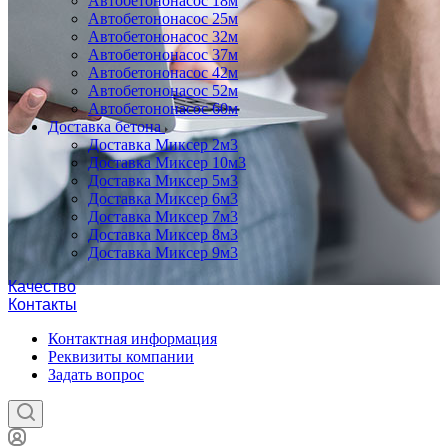
Автобетононасос 18м
Автобетононасос 25м
Автобетононасос 32м
Автобетононасос 37м
Автобетононасос 42м
Автобетононасос 52м
Автобетононасос 60м
Доставка бетона
Доставка Миксер 2м3
Доставка Миксер 10м3
Доставка Миксер 5м3
Доставка Миксер 6м3
Доставка Миксер 7м3
Доставка Миксер 8м3
Доставка Миксер 9м3
Качество
Контакты
Контактная информация
Реквизиты компании
Задать вопрос