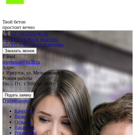
Твой бетон
простоит вечно
+7 (3952)79-90-50
+7 (3952)79-90-50
Иркутск
+7 (3952) 98‒19‒19
Хомутово
Заказать звонок
E-mail
tvoybeton@bs38.ru
Адрес
г. Иркутск, ул. Мельниково, 9
Режим работы
Пн. – Пт.: с 9:00 до 18:00
Подать заявку
О компании
Качество
Видео
Отзывы
Вакансии
Реквизиты