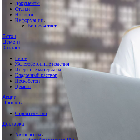
Документы
Статьи
Новости
Информация
Вопрос-ответ
Бетон
Цемент
Каталог
Бетон
Железобетонные изделия
Инертные материалы
Кладочный раствор
Пескобетон
Цемент
Акции
Проекты
Строительство
Доставка
Автонасосы