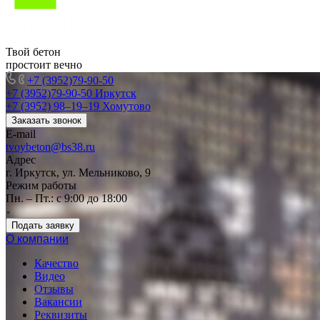
Твой бетон
простоит вечно
+7 (3952)79-90-50
+7 (3952)79-90-50
Иркутск
+7 (3952) 98‒19‒19
Хомутово
Заказать звонок
E-mail
tvoybeton@bs38.ru
Адрес
г. Иркутск, ул. Мельниково, 9
Режим работы
Пн. – Пт.: с 9:00 до 18:00
Подать заявку
О компании
Качество
Видео
Отзывы
Вакансии
Реквизиты