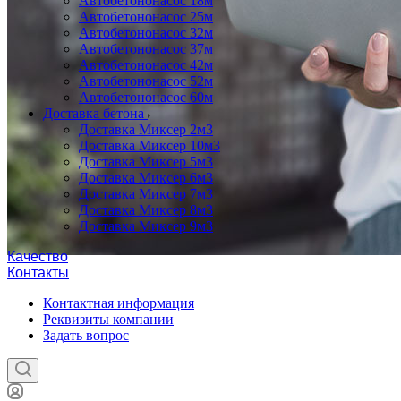
Автобетононасос 18м
Автобетононасос 25м
Автобетононасос 32м
Автобетононасос 37м
Автобетононасос 42м
Автобетононасос 52м
Автобетононасос 60м
Доставка бетона
Доставка Миксер 2м3
Доставка Миксер 10м3
Доставка Миксер 5м3
Доставка Миксер 6м3
Доставка Миксер 7м3
Доставка Миксер 8м3
Доставка Миксер 9м3
Качество
Контакты
Контактная информация
Реквизиты компании
Задать вопрос