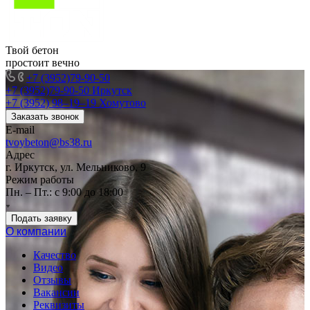
Твой бетон
простоит вечно
+7 (3952)79-90-50
+7 (3952)79-90-50
Иркутск
+7 (3952) 98‒19‒19
Хомутово
Заказать звонок
E-mail
tvoybeton@bs38.ru
Адрес
г. Иркутск, ул. Мельниково, 9
Режим работы
Пн. – Пт.: с 9:00 до 18:00
Подать заявку
О компании
Качество
Видео
Отзывы
Вакансии
Реквизиты