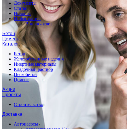
Документы
Статьи
Новости
Информация
Вопрос-ответ
Бетон
Цемент
Каталог
Бетон
Железобетонные изделия
Инертные материалы
Кладочный раствор
Пескобетон
Цемент
Акции
Проекты
Строительство
Доставка
Автонасосы