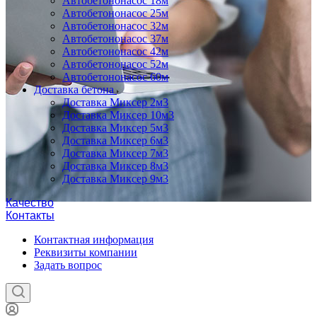
Автобетононасос 18м
Автобетононасос 25м
Автобетононасос 32м
Автобетононасос 37м
Автобетононасос 42м
Автобетононасос 52м
Автобетононасос 60м
Доставка бетона
Доставка Миксер 2м3
Доставка Миксер 10м3
Доставка Миксер 5м3
Доставка Миксер 6м3
Доставка Миксер 7м3
Доставка Миксер 8м3
Доставка Миксер 9м3
Качество
Контакты
Контактная информация
Реквизиты компании
Задать вопрос